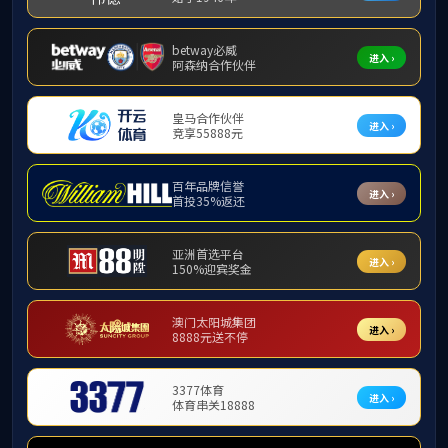
发布时间：2023-05-08 09:22
作者：44118太阳成城官方网办公室
来源： 44118太阳成城官方网
近日，44118太阳成城官方网承建了烟台市首条智能网联交
通示范路的建设，将在示范路段提供包含自动驾驶巴士、公交车
智能网联化改造、社会车辆智能网联化改造、智能网联后视镜等
应用，以及44118太阳成城官方网人车路网云一体化解决方案的
多个应用场景。一起来看看都会带来哪些变化吧！