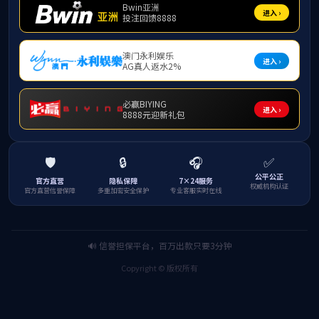
44118太阳成城官方网人车路网云 1+2+X+N解决方案图
道路更加智慧，实现车路协同
与以往智能网联封闭测试场不同，该示范路是在城市开放道路的
智能网联示范应用，覆盖双向 10 千米开放道路，通过滨海路段网
联化建设，对智慧交通作出一系列的示范引领，通过新一代信息
与通讯技术将人、车、路、网、云融为一体，基于系统协同感
知、决策与控制，为驾驶员提供实时的交通信息、车辆状态信息
以及路况信息，帮助驾驶员做出更加明智的驾驶决策，将有效提
升交通智慧化水平；提高出行效率、保障出行安全、改善出行环
境等。
社会车辆网联化，未来交通提前体验
市民驾车出行时，可通过44118太阳成城官方网智能助驾APP
服务或智能后视镜获取下一个路口的信号灯状态，了解车道级车
速建议，提高通行效率。智能后视镜和智能助驾APP可以对示范
道路施工、拥堵、交通事故、异常天气等实时语音提示，市民可