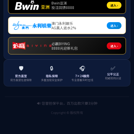
紧急制动预
车辆现场联
V2V
通过
警
合验证
异常车辆提
车辆现场联
V2V
通过
醒
合验证
异常驾驶行
车辆现场验
为（导流线
V2I
通过
证
区域停车）
弱势交通参
车辆现场验
与者碰撞预
V2I
通过
证
警
车内标牌
车辆现场验