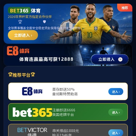
44118太阳成城(集团)有限公司-Official website
智能驾驶
高速测试场成功案例